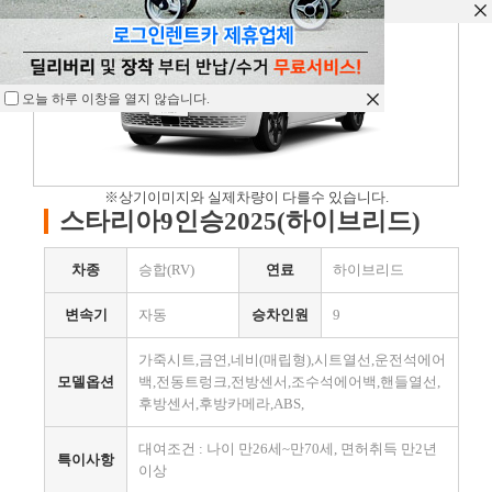
오늘 하루 이창을 열지 않습니다.
오늘 하루 이창을 열지 않습니다.
오늘 하루 이창을 열지 않습니다.
※상기이미지와 실제차량이 다를수 있습니다.
스타리아9인승2025(하이브리드)
차종
승합(RV)
연료
하이브리드
변속기
자동
승차인원
9
가죽시트,금연,네비(매립형),시트열선,운전석에어
모델옵션
백,전동트렁크,전방센서,조수석에어백,핸들열선,
후방센서,후방카메라,ABS,
대여조건 : 나이 만26세~만70세, 면허취득 만2년
특이사항
이상