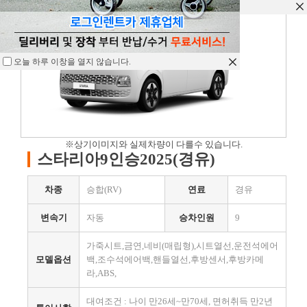
오늘 하루 이창을 열지 않습니다.
오늘 하루 이창을 열지 않습니다.
오늘 하루 이창을 열지 않습니다.
※상기이미지와 실제차량이 다를수 있습니다.
스타리아9인승2025(경유)
차종
승합(RV)
연료
경유
변속기
자동
승차인원
9
가죽시트,금연,네비(매립형),시트열선,운전석에어
모델옵션
백,조수석에어백,핸들열선,후방센서,후방카메
라,ABS,
대여조건 : 나이 만26세~만70세, 면허취득 만2년