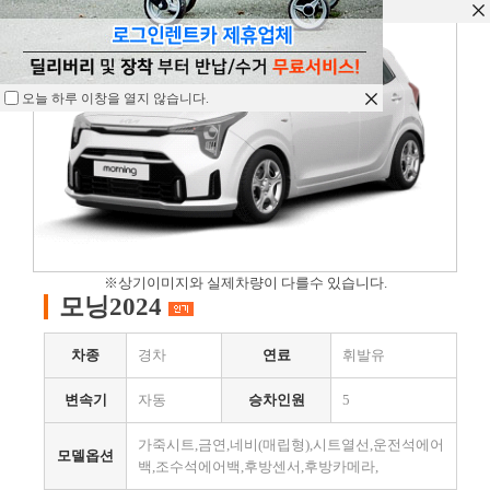
오늘 하루 이창을 열지 않습니다.
오늘 하루 이창을 열지 않습니다.
오늘 하루 이창을 열지 않습니다.
※상기이미지와 실제차량이 다를수 있습니다.
모닝2024
차종
경차
연료
휘발유
변속기
자동
승차인원
5
가죽시트,금연,네비(매립형),시트열선,운전석에어
모델옵션
백,조수석에어백,후방센서,후방카메라,