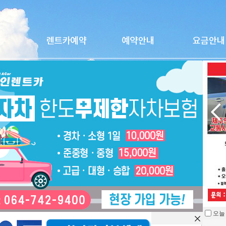
카니발9인승2023(4세대)휘발유
오늘
을 열지 않습니다.
차종
승합(RV)