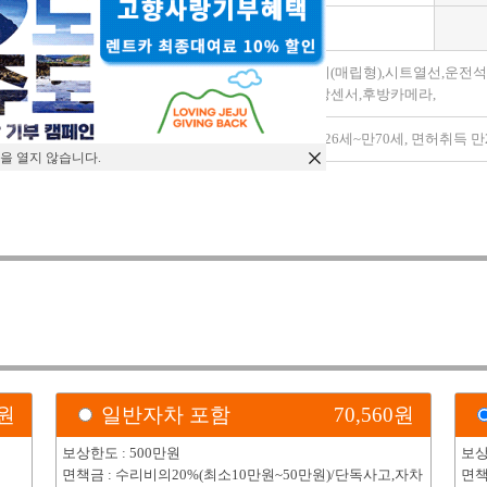
변속기
자동
가죽시트,금연,네비(매립형),시트열선,운
모델옵션
수석,핸들열선,후방센서,후방카메라,
특이사항
대여조건 : 나이 만26세~만70세, 면허취득 
을 열지 않습니다.
)
원
일반자차 포함
70,560
원
보상한도 : 500만원
보상
면책금 : 수리비의20%(최소10만원~50만원)/단독사고,자차
면책