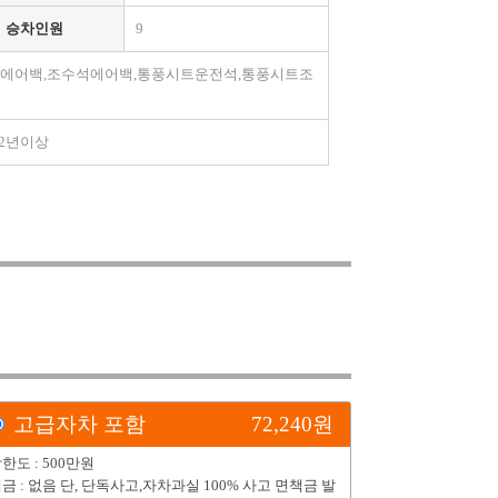
승차인원
9
전석에어백,조수석에어백,통풍시트운전석,통풍시트조
만2년이상
고급자차 포함
72,240
원
한도 : 500만원
금 : 없음 단, 단독사고,자차과실 100% 사고 면책금 발