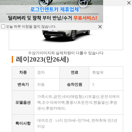
오늘 하루 이창을 열지 않습니다.
오늘 하루 이창을 열지 않습니다.
오늘 하루 이창을 열지 않습니다.
※상기이미지와 실제차량이 다를수 있습니다.
레이2023(만26세)
차종
경차
연료
휘발유
변속기
자동
승차인원
5
가죽시트,금연,네비(매립형),시트열선,운전석에어
모델옵션
백,조수석에어백,통풍시트운전석,핸들열선,후방
센서,후방카메라,
대여조건 : 나이 만26세~만70세, 면허취득 만2년
특이사항
이상