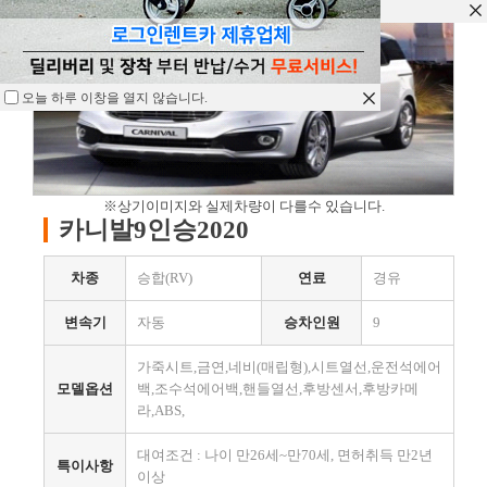
오늘 하루 이창을 열지 않습니다.
오늘 하루 이창을 열지 않습니다.
오늘 하루 이창을 열지 않습니다.
※상기이미지와 실제차량이 다를수 있습니다.
카니발9인승2020
차종
승합(RV)
연료
경유
변속기
자동
승차인원
9
가죽시트,금연,네비(매립형),시트열선,운전석에어
모델옵션
백,조수석에어백,핸들열선,후방센서,후방카메
라,ABS,
대여조건 : 나이 만26세~만70세, 면허취득 만2년
특이사항
이상