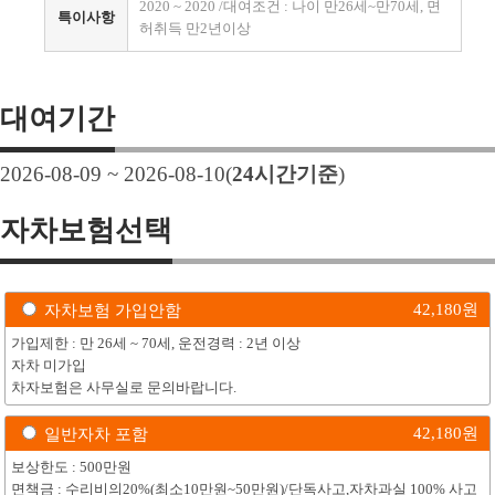
2020 ~ 2020 /대여조건 : 나이 만26세~만70세, 면
특이사항
허취득 만2년이상
대여기간
2026-08-09 ~ 2026-08-10
(
24
시간기준
)
자차보험선택
42,180
원
자차보험 가입안함
가입제한 : 만 26세 ~ 70세, 운전경력 : 2년 이상
자차 미가입
차자보험은 사무실로 문의바랍니다.
42,180
원
일반자차 포함
보상한도 : 500만원
면책금 : 수리비의20%(최소10만원~50만원)/단독사고,자차과실 100% 사고