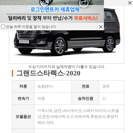
오늘 하루 이창을 열지 않습니다.
오늘 하루 이창을 열지 않습니다.
오늘 하루 이창을 열지 않습니다.
※상기이미지와 실제차량이 다를수 있습니다.
그랜드스타렉스-2020
차종
승합(RV)
연료
경유
변속기
자동
승차인원
12
가죽시트,금연,네비게이션,스페어 타이어,시트열
모델옵션
선,운전석에어백,조수석에어백,후방센서,후방카
메라,ABS,