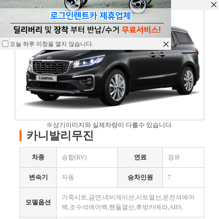
오늘 하루 이창을 열지 않습니다.
오늘 하루 이창을 열지 않습니다.
오늘 하루 이창을 열지 않습니다.
※상기이미지와 실제차량이 다를수 있습니다.
카니발리무진
차종
승합(RV)
연료
경유
변속기
자동
승차인원
7
가죽시트,금연,네비게이션,시트열선,운전석에어
모델옵션
백,조수석에어백,핸들열선,후방카메라,ABS,