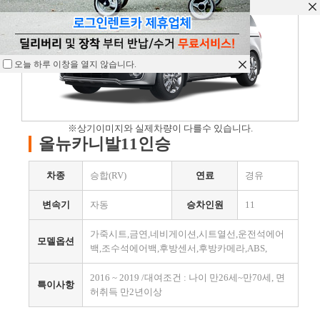
오늘 하루 이창을 열지 않습니다.
오늘 하루 이창을 열지 않습니다.
오늘 하루 이창을 열지 않습니다.
※상기이미지와 실제차량이 다를수 있습니다.
올뉴카니발11인승
차종
승합(RV)
연료
경유
변속기
자동
승차인원
11
가죽시트,금연,네비게이션,시트열선,운전석에어
모델옵션
백,조수석에어백,후방센서,후방카메라,ABS,
2016 ~ 2019 /대여조건 : 나이 만26세~만70세, 면
특이사항
허취득 만2년이상