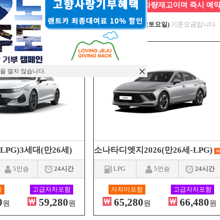
지금 보이는 차량은 실시간 차량재고이며 즉시 예약
아래 가격은
2026년 8월 8일 (토요일)
기준요금입니다
을 열지 않습니다.
2(LPG)3세대(만26세)
소나타디엣지2026(만26세-LPG)
5인승
24시간
LPG
5인승
24시간
함
고급자차
포함
자차
미포함
고급자차
포함
0
59,280
65,280
66,480
원
원
원
원