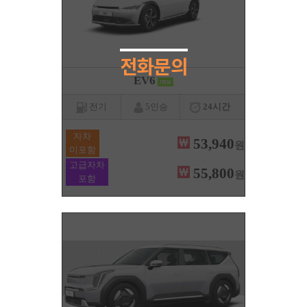
EV6
전기
5인승
24시간
자차
53,940
원
미포함
고급자차
55,800
원
포함