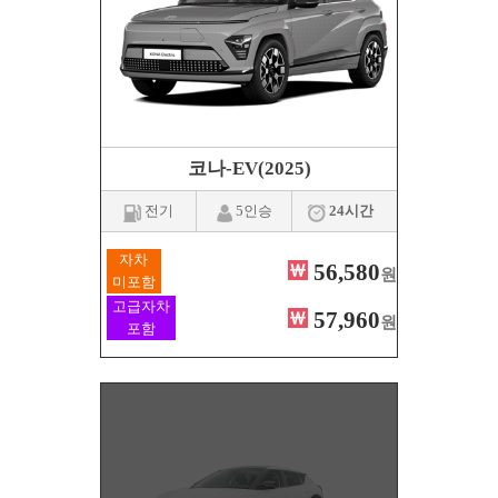
코나-EV(2025)
전기
5인승
24시간
자차
56,580
원
미포함
고급자차
57,960
원
포함