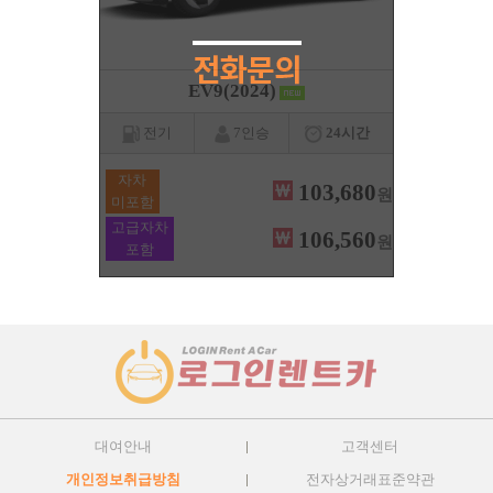
EV9(2024)
전기
7인승
24시간
자차
103,680
원
미포함
고급자차
106,560
원
포함
대여안내
고객센터
개인정보취급방침
전자상거래표준약관