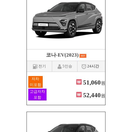
코나-EV(2023)
전기
5인승
24시간
자차
51,060
원
미포함
고급자차
52,440
원
포함